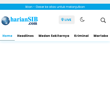
Iklan - Geser ke atas untuk melanjutkan
LIVE
Home
Headlines
Medan Sekitarnya
Kriminal
Martabe