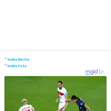
+
Index Berita
+
Index Foto