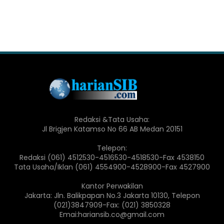
Redaksi &Tata Usaha:
Jl Brigjen Katamso No 66 AB Medan 20151
Telepon:
Redaksi (061) 4512530-4516530-4518530-Fax 4538150
Tata Usaha/Iklan (061) 4554900-4528900-Fax 4527900
Kantor Perwakilan
Jakarta: Jln. Balikpapan No.3 Jakarta 10130, Telepon
(021)3847909-Fax: (021) 3850328
Emai:hariansib.co@gmail.com