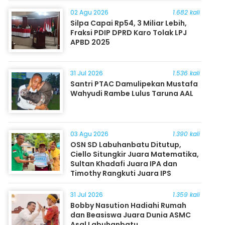
Masyarakat
02 Agu 2026
1.682 kali
Silpa Capai Rp54, 3 Miliar Lebih,
Fraksi PDIP DPRD Karo Tolak LPJ
APBD 2025
31 Jul 2026
1.536 kali
Santri PTAC Damulipekan Mustafa
Wahyudi Rambe Lulus Taruna AAL
03 Agu 2026
1.390 kali
OSN SD Labuhanbatu Ditutup,
Ciello Situngkir Juara Matematika,
Sultan Khadafi Juara IPA dan
Timothy Rangkuti Juara IPS
31 Jul 2026
1.359 kali
Bobby Nasution Hadiahi Rumah
dan Beasiswa Juara Dunia ASMC
Asal Labuhanbatu