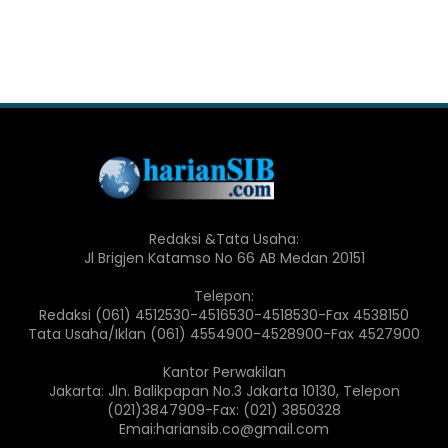
Redaksi &Tata Usaha:
Jl Brigjen Katamso No 66 AB Medan 20151
Telepon:
Redaksi (061) 4512530-4516530-4518530-Fax 4538150
Tata Usaha/Iklan (061) 4554900-4528900-Fax 4527900
Kantor Perwakilan
Jakarta: Jln. Balikpapan No.3 Jakarta 10130, Telepon
(021)3847909-Fax: (021) 3850328
Emai:hariansib.co@gmail.com