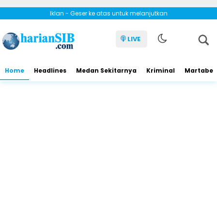
Iklan - Geser ke atas untuk melanjutkan
LIVE
Home
Headlines
Medan Sekitarnya
Kriminal
Martabe