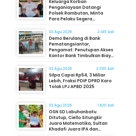
Keluarga Korban
Penganiayaan Datangi
Polsek Rambutan, Minta
Para Pelaku Segera
Ditangkap
03 Agu 2026
2.145 kali
Demo Berulang di Bank
Pematangsiantar,
Pengamat: Penutupan Akses
Kantor Bank Timbulkan Biaya
Ekonomi bagi Masyarakat
02 Agu 2026
2.095 kali
Silpa Capai Rp54, 3 Miliar
Lebih, Fraksi PDIP DPRD Karo
Tolak LPJ APBD 2025
03 Agu 2026
1.820 kali
OSN SD Labuhanbatu
Ditutup, Ciello Situngkir
Juara Matematika, Sultan
Khadafi Juara IPA dan
Timothy Rangkuti Juara IPS