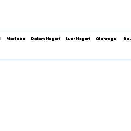
l
Martabe
Dalam Negeri
Luar Negeri
Olahraga
Hib