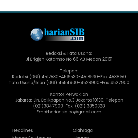
Redaksi &Tata Usaha:
Jl Brigjen Katamso No 66 AB Medan 20151
Telepon:
Redaksi (061) 4512530-4516530-4518530-Fax 4538150
Tata Usaha/Iklan (061) 4554900-4528900-Fax 4527900
Kantor Perwakilan
Jakarta: Jln. Balikpapan No.3 Jakarta 10130, Telepon
(021)3847909-Fax: (021) 3850328
Emai:hariansib.co@gmail.com
Headlines
Olahraga