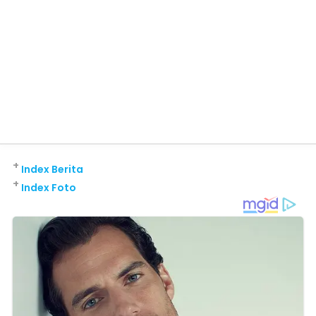
+
Index Berita
+
Index Foto