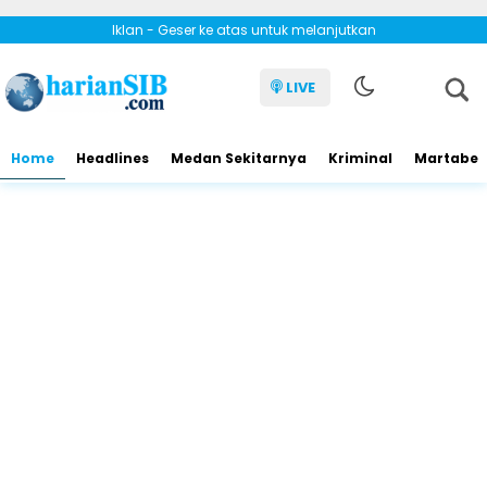
Iklan - Geser ke atas untuk melanjutkan
LIVE
Home
Headlines
Medan Sekitarnya
Kriminal
Martabe