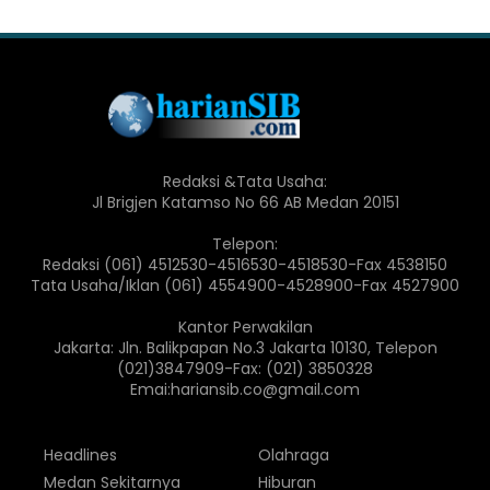
Redaksi &Tata Usaha:
Jl Brigjen Katamso No 66 AB Medan 20151
Telepon:
Redaksi (061) 4512530-4516530-4518530-Fax 4538150
Tata Usaha/Iklan (061) 4554900-4528900-Fax 4527900
Kantor Perwakilan
Jakarta: Jln. Balikpapan No.3 Jakarta 10130, Telepon
(021)3847909-Fax: (021) 3850328
Emai:hariansib.co@gmail.com
Headlines
Olahraga
Medan Sekitarnya
Hiburan