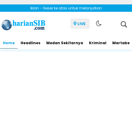
Iklan - Geser ke atas untuk melanjutkan
LIVE
Home
Headlines
Medan Sekitarnya
Kriminal
Martabe