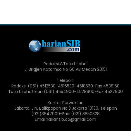
Redaksi &Tata Usaha:
Jl Brigjen Katamso No 66 AB Medan 20151
Telepon:
Redaksi (061) 4512530-4516530-4518530-Fax 4538150
Tata Usaha/Iklan (061) 4554900-4528900-Fax 4527900
Kantor Perwakilan
Jakarta: Jln. Balikpapan No.3 Jakarta 10130, Telepon
(021)3847909-Fax: (021) 3850328
Emai:hariansib.co@gmail.com