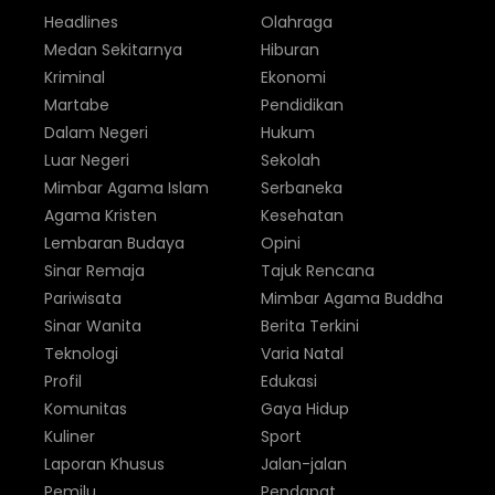
Headlines
Olahraga
Medan Sekitarnya
Hiburan
Kriminal
Ekonomi
Martabe
Pendidikan
Dalam Negeri
Hukum
Luar Negeri
Sekolah
Mimbar Agama Islam
Serbaneka
Agama Kristen
Kesehatan
Lembaran Budaya
Opini
Sinar Remaja
Tajuk Rencana
Pariwisata
Mimbar Agama Buddha
Sinar Wanita
Berita Terkini
Teknologi
Varia Natal
Profil
Edukasi
Komunitas
Gaya Hidup
Kuliner
Sport
Laporan Khusus
Jalan-jalan
Pemilu
Pendapat