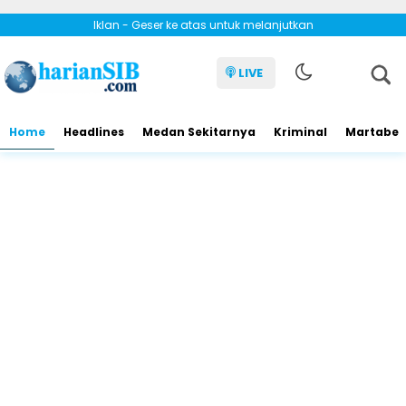
Iklan - Geser ke atas untuk melanjutkan
LIVE
Home
Headlines
Medan Sekitarnya
Kriminal
Martabe