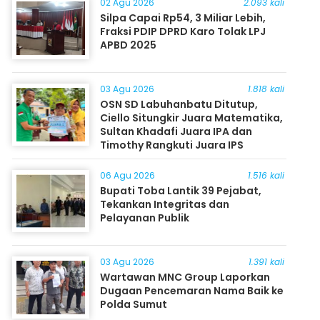
02 Agu 2026
2.093 kali
Silpa Capai Rp54, 3 Miliar Lebih,
Fraksi PDIP DPRD Karo Tolak LPJ
APBD 2025
03 Agu 2026
1.818 kali
OSN SD Labuhanbatu Ditutup,
Ciello Situngkir Juara Matematika,
Sultan Khadafi Juara IPA dan
Timothy Rangkuti Juara IPS
06 Agu 2026
1.516 kali
Bupati Toba Lantik 39 Pejabat,
Tekankan Integritas dan
Pelayanan Publik
03 Agu 2026
1.391 kali
Wartawan MNC Group Laporkan
Dugaan Pencemaran Nama Baik ke
Polda Sumut