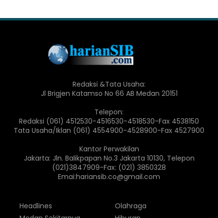
Redaksi &Tata Usaha:
Jl Brigjen Katamso No 66 AB Medan 20151
Telepon:
Redaksi (061) 4512530-4516530-4518530-Fax 4538150
Tata Usaha/Iklan (061) 4554900-4528900-Fax 4527900
Kantor Perwakilan
Jakarta: Jln. Balikpapan No.3 Jakarta 10130, Telepon
(021)3847909-Fax: (021) 3850328
Emai:hariansib.co@gmail.com
Headlines
Olahraga