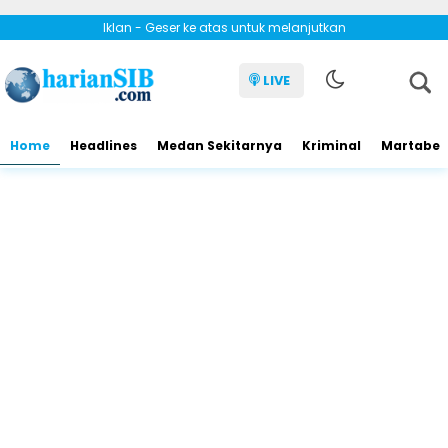
Iklan - Geser ke atas untuk melanjutkan
LIVE
Home
Headlines
Medan Sekitarnya
Kriminal
Martabe