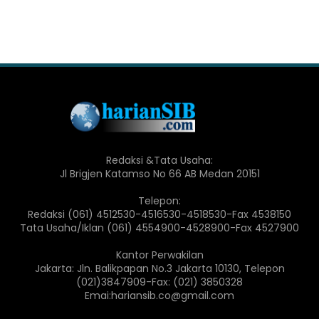
Redaksi &Tata Usaha:
Jl Brigjen Katamso No 66 AB Medan 20151
Telepon:
Redaksi (061) 4512530-4516530-4518530-Fax 4538150
Tata Usaha/Iklan (061) 4554900-4528900-Fax 4527900
Kantor Perwakilan
Jakarta: Jln. Balikpapan No.3 Jakarta 10130, Telepon
(021)3847909-Fax: (021) 3850328
Emai:hariansib.co@gmail.com