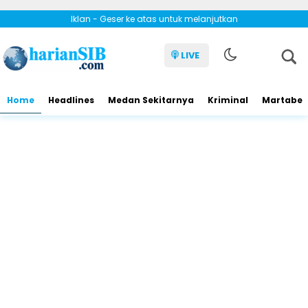
Iklan - Geser ke atas untuk melanjutkan
LIVE
Home
Headlines
Medan Sekitarnya
Kriminal
Martabe