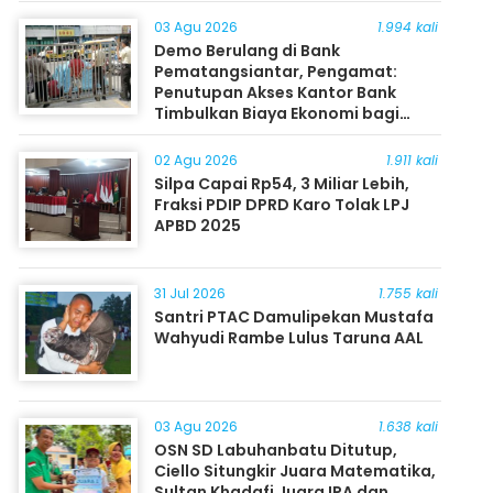
03 Agu 2026
1.994 kali
Demo Berulang di Bank
Pematangsiantar, Pengamat:
Penutupan Akses Kantor Bank
Timbulkan Biaya Ekonomi bagi
Masyarakat
02 Agu 2026
1.911 kali
Silpa Capai Rp54, 3 Miliar Lebih,
Fraksi PDIP DPRD Karo Tolak LPJ
APBD 2025
31 Jul 2026
1.755 kali
Santri PTAC Damulipekan Mustafa
Wahyudi Rambe Lulus Taruna AAL
03 Agu 2026
1.638 kali
OSN SD Labuhanbatu Ditutup,
Ciello Situngkir Juara Matematika,
Sultan Khadafi Juara IPA dan