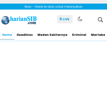
Iklan - Geser ke atas untuk melanjutkan
LIVE
Home
Headlines
Medan Sekitarnya
Kriminal
Martabe