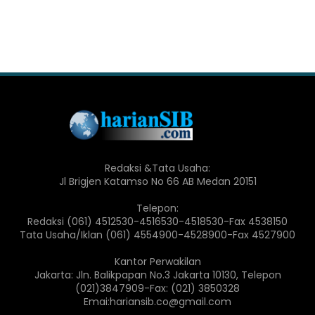
Redaksi &Tata Usaha:
Jl Brigjen Katamso No 66 AB Medan 20151
Telepon:
Redaksi (061) 4512530-4516530-4518530-Fax 4538150
Tata Usaha/Iklan (061) 4554900-4528900-Fax 4527900
Kantor Perwakilan
Jakarta: Jln. Balikpapan No.3 Jakarta 10130, Telepon
(021)3847909-Fax: (021) 3850328
Emai:hariansib.co@gmail.com