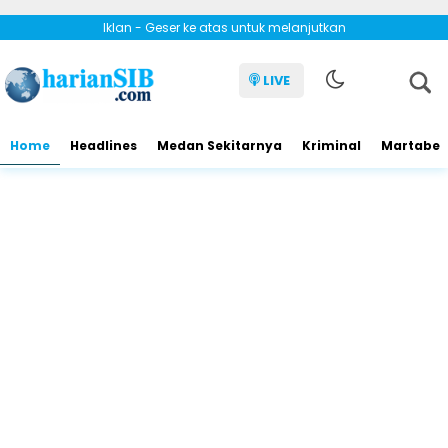
Iklan - Geser ke atas untuk melanjutkan
LIVE
Home
Headlines
Medan Sekitarnya
Kriminal
Martabe