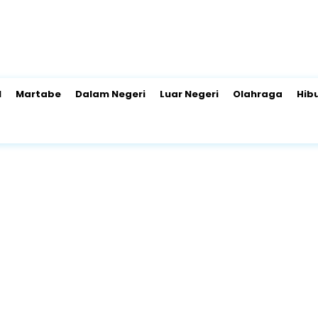
l
Martabe
Dalam Negeri
Luar Negeri
Olahraga
Hib