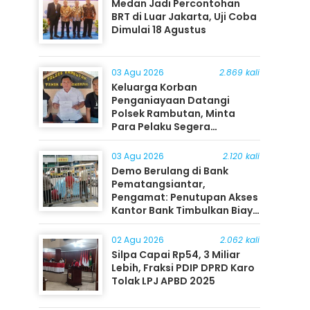
Medan Jadi Percontohan
BRT di Luar Jakarta, Uji Coba
Dimulai 18 Agustus
03 Agu 2026
2.869 kali
Keluarga Korban
Penganiayaan Datangi
Polsek Rambutan, Minta
Para Pelaku Segera
Ditangkap
03 Agu 2026
2.120 kali
Demo Berulang di Bank
Pematangsiantar,
Pengamat: Penutupan Akses
Kantor Bank Timbulkan Biaya
Ekonomi bagi Masyarakat
02 Agu 2026
2.062 kali
Silpa Capai Rp54, 3 Miliar
Lebih, Fraksi PDIP DPRD Karo
Tolak LPJ APBD 2025