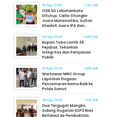
03 Agu 2026
1.790 kali
OSN SD Labuhanbatu
Ditutup, Ciello Situngkir
Juara Matematika, Sultan
Khadafi Juara IPA dan
Timothy Rangkuti Juara IPS
06 Agu 2026
1.483 kali
Bupati Toba Lantik 39
Pejabat, Tekankan
Integritas dan Pelayanan
Publik
03 Agu 2026
1.368 kali
Wartawan MNC Group
Laporkan Dugaan
Pencemaran Nama Baik ke
Polda Sumut
06 Agu 2026
1.132 kali
Dua Tergugat Mangkir,
Sidang Gugatan KSP3 Nias
Berlanjut ke Pembuktian