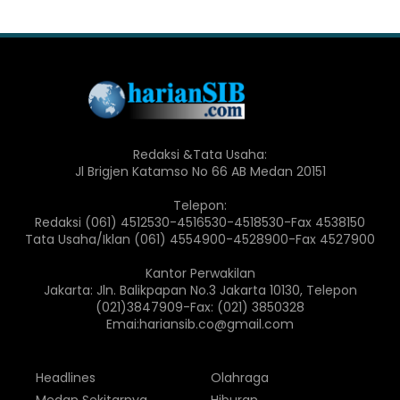
Redaksi &Tata Usaha:
Jl Brigjen Katamso No 66 AB Medan 20151
Telepon:
Redaksi (061) 4512530-4516530-4518530-Fax 4538150
Tata Usaha/Iklan (061) 4554900-4528900-Fax 4527900
Kantor Perwakilan
Jakarta: Jln. Balikpapan No.3 Jakarta 10130, Telepon
(021)3847909-Fax: (021) 3850328
Emai:hariansib.co@gmail.com
Headlines
Olahraga