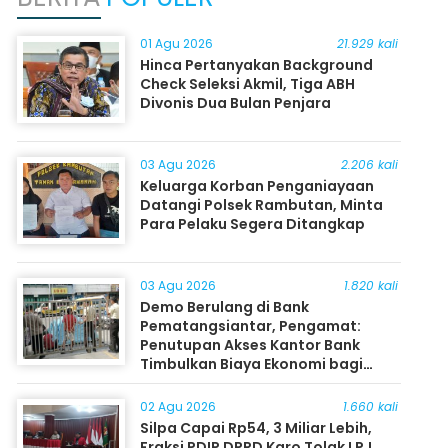
01 Agu 2026
21.929 kali
Hinca Pertanyakan Background
Check Seleksi Akmil, Tiga ABH
Divonis Dua Bulan Penjara
03 Agu 2026
2.206 kali
Keluarga Korban Penganiayaan
Datangi Polsek Rambutan, Minta
Para Pelaku Segera Ditangkap
03 Agu 2026
1.820 kali
Demo Berulang di Bank
Pematangsiantar, Pengamat:
Penutupan Akses Kantor Bank
Timbulkan Biaya Ekonomi bagi
Masyarakat
02 Agu 2026
1.660 kali
Silpa Capai Rp54, 3 Miliar Lebih,
Fraksi PDIP DPRD Karo Tolak LPJ