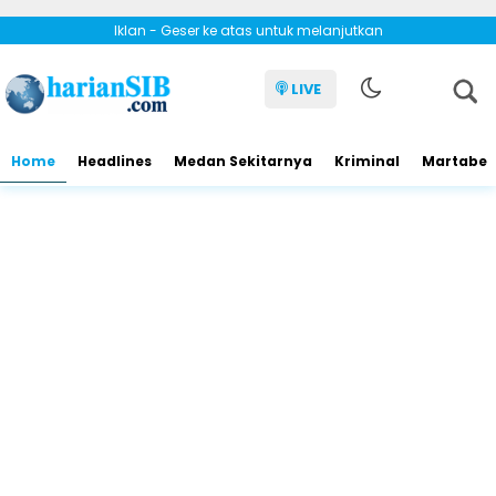
Iklan - Geser ke atas untuk melanjutkan
LIVE
Home
Headlines
Medan Sekitarnya
Kriminal
Martabe