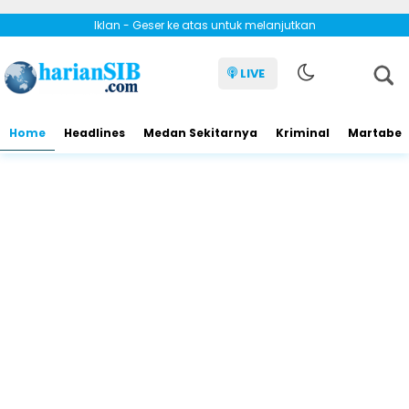
Iklan - Geser ke atas untuk melanjutkan
LIVE
Home
Headlines
Medan Sekitarnya
Kriminal
Martabe