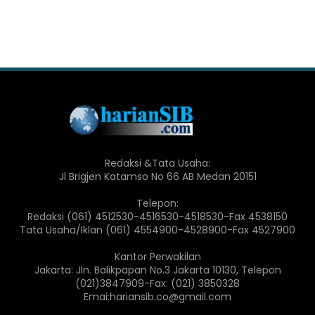
Redaksi &Tata Usaha:
Jl Brigjen Katamso No 66 AB Medan 20151
Telepon:
Redaksi (061) 4512530-4516530-4518530-Fax 4538150
Tata Usaha/Iklan (061) 4554900-4528900-Fax 4527900
Kantor Perwakilan
Jakarta: Jln. Balikpapan No.3 Jakarta 10130, Telepon
(021)3847909-Fax: (021) 3850328
Emai:hariansib.co@gmail.com