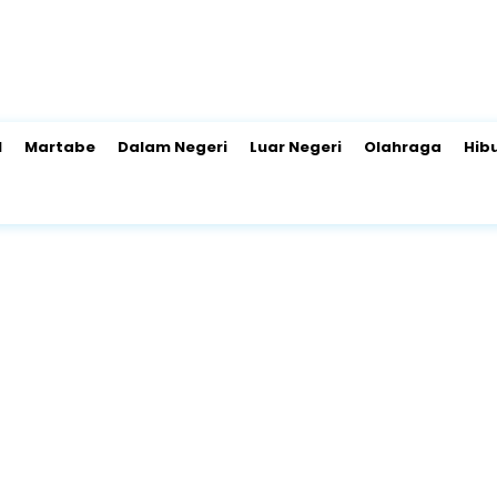
l
Martabe
Dalam Negeri
Luar Negeri
Olahraga
Hib