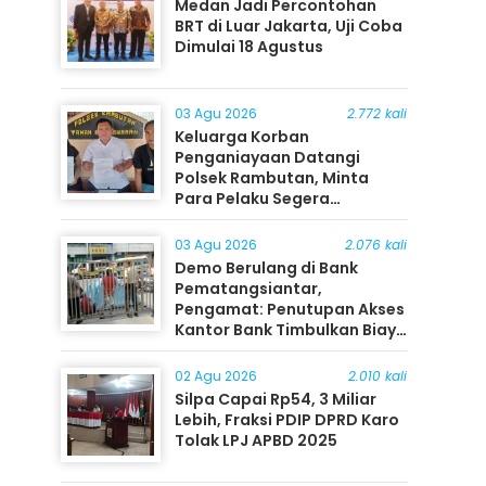
Medan Jadi Percontohan
BRT di Luar Jakarta, Uji Coba
Dimulai 18 Agustus
03 Agu 2026
2.772 kali
Keluarga Korban
Penganiayaan Datangi
Polsek Rambutan, Minta
Para Pelaku Segera
Ditangkap
03 Agu 2026
2.076 kali
Demo Berulang di Bank
Pematangsiantar,
Pengamat: Penutupan Akses
Kantor Bank Timbulkan Biaya
Ekonomi bagi Masyarakat
02 Agu 2026
2.010 kali
Silpa Capai Rp54, 3 Miliar
Lebih, Fraksi PDIP DPRD Karo
Tolak LPJ APBD 2025