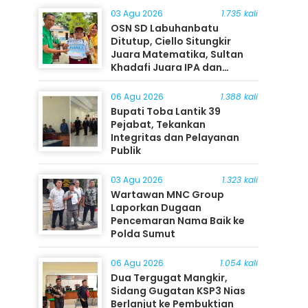
03 Agu 2026
1.735 kali
OSN SD Labuhanbatu
Ditutup, Ciello Situngkir
Juara Matematika, Sultan
Khadafi Juara IPA dan
Timothy Rangkuti Juara IPS
06 Agu 2026
1.388 kali
Bupati Toba Lantik 39
Pejabat, Tekankan
Integritas dan Pelayanan
Publik
03 Agu 2026
1.323 kali
Wartawan MNC Group
Laporkan Dugaan
Pencemaran Nama Baik ke
Polda Sumut
06 Agu 2026
1.054 kali
Dua Tergugat Mangkir,
Sidang Gugatan KSP3 Nias
Berlanjut ke Pembuktian