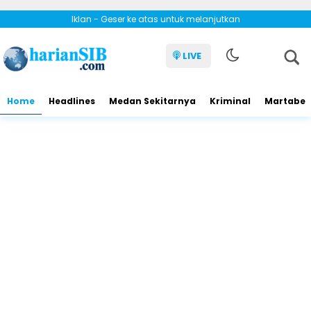
Iklan - Geser ke atas untuk melanjutkan
LIVE
Home
Headlines
Medan Sekitarnya
Kriminal
Martabe