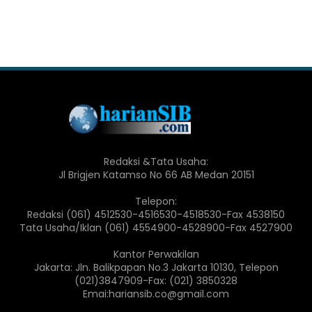
Redaksi &Tata Usaha:
Jl Brigjen Katamso No 66 AB Medan 20151
Telepon:
Redaksi (061) 4512530-4516530-4518530-Fax 4538150
Tata Usaha/Iklan (061) 4554900-4528900-Fax 4527900
Kantor Perwakilan
Jakarta: Jln. Balikpapan No.3 Jakarta 10130, Telepon
(021)3847909-Fax: (021) 3850328
Emai:hariansib.co@gmail.com