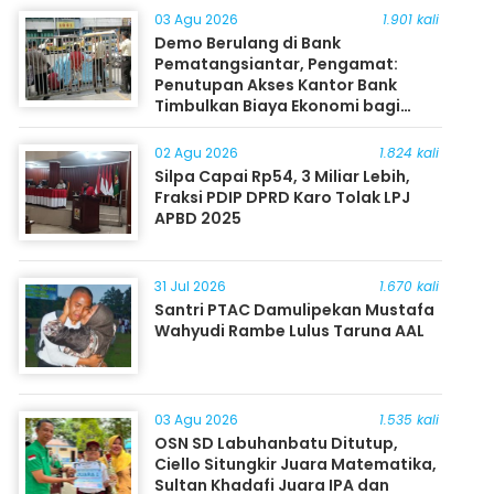
03 Agu 2026
1.901 kali
Demo Berulang di Bank
Pematangsiantar, Pengamat:
Penutupan Akses Kantor Bank
Timbulkan Biaya Ekonomi bagi
Masyarakat
02 Agu 2026
1.824 kali
Silpa Capai Rp54, 3 Miliar Lebih,
Fraksi PDIP DPRD Karo Tolak LPJ
APBD 2025
31 Jul 2026
1.670 kali
Santri PTAC Damulipekan Mustafa
Wahyudi Rambe Lulus Taruna AAL
03 Agu 2026
1.535 kali
OSN SD Labuhanbatu Ditutup,
Ciello Situngkir Juara Matematika,
Sultan Khadafi Juara IPA dan