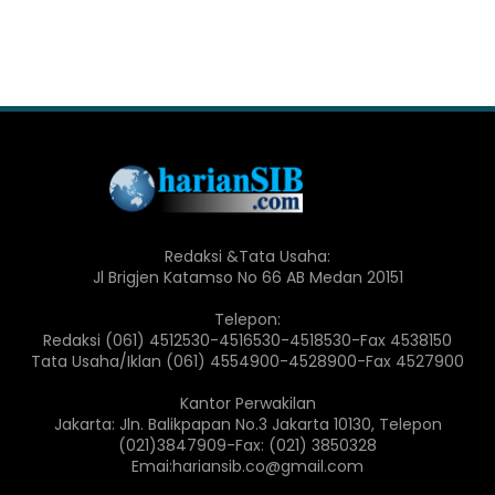
Redaksi &Tata Usaha:
Jl Brigjen Katamso No 66 AB Medan 20151
Telepon:
Redaksi (061) 4512530-4516530-4518530-Fax 4538150
Tata Usaha/Iklan (061) 4554900-4528900-Fax 4527900
Kantor Perwakilan
Jakarta: Jln. Balikpapan No.3 Jakarta 10130, Telepon
(021)3847909-Fax: (021) 3850328
Emai:hariansib.co@gmail.com