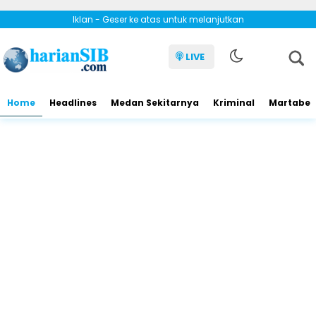
Iklan - Geser ke atas untuk melanjutkan
LIVE
Home
Headlines
Medan Sekitarnya
Kriminal
Martabe