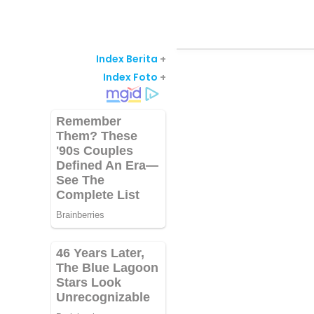
Index Berita
+
Index Foto
+