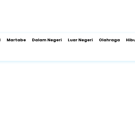
l
Martabe
Dalam Negeri
Luar Negeri
Olahraga
Hib