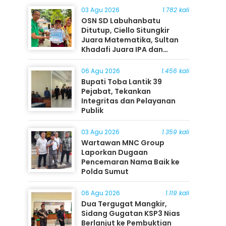
03 Agu 2026
1.782 kali
OSN SD Labuhanbatu
Ditutup, Ciello Situngkir
Juara Matematika, Sultan
Khadafi Juara IPA dan
Timothy Rangkuti Juara IPS
06 Agu 2026
1.456 kali
Bupati Toba Lantik 39
Pejabat, Tekankan
Integritas dan Pelayanan
Publik
03 Agu 2026
1.359 kali
Wartawan MNC Group
Laporkan Dugaan
Pencemaran Nama Baik ke
Polda Sumut
06 Agu 2026
1.119 kali
Dua Tergugat Mangkir,
Sidang Gugatan KSP3 Nias
Berlanjut ke Pembuktian