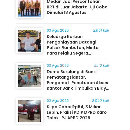
Medan Jadi Percontohan
BRT di Luar Jakarta, Uji Coba
Dimulai 18 Agustus
03 Agu 2026
2.851 kali
Keluarga Korban
Penganiayaan Datangi
Polsek Rambutan, Minta
Para Pelaku Segera
Ditangkap
03 Agu 2026
2.110 kali
Demo Berulang di Bank
Pematangsiantar,
Pengamat: Penutupan Akses
Kantor Bank Timbulkan Biaya
Ekonomi bagi Masyarakat
02 Agu 2026
2.049 kali
Silpa Capai Rp54, 3 Miliar
Lebih, Fraksi PDIP DPRD Karo
Tolak LPJ APBD 2025