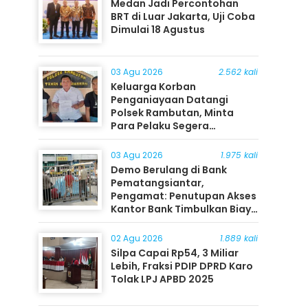
Medan Jadi Percontohan
BRT di Luar Jakarta, Uji Coba
Dimulai 18 Agustus
03 Agu 2026
2.562 kali
Keluarga Korban
Penganiayaan Datangi
Polsek Rambutan, Minta
Para Pelaku Segera
Ditangkap
03 Agu 2026
1.975 kali
Demo Berulang di Bank
Pematangsiantar,
Pengamat: Penutupan Akses
Kantor Bank Timbulkan Biaya
Ekonomi bagi Masyarakat
02 Agu 2026
1.889 kali
Silpa Capai Rp54, 3 Miliar
Lebih, Fraksi PDIP DPRD Karo
Tolak LPJ APBD 2025