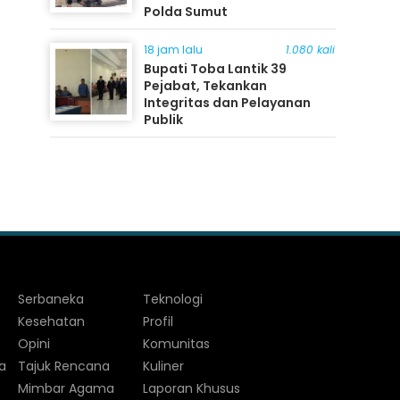
Polda Sumut
18 jam lalu
1.080 kali
Bupati Toba Lantik 39
Pejabat, Tekankan
Integritas dan Pelayanan
Publik
Serbaneka
Teknologi
Kesehatan
Profil
Opini
Komunitas
a
Tajuk Rencana
Kuliner
Mimbar Agama
Laporan Khusus