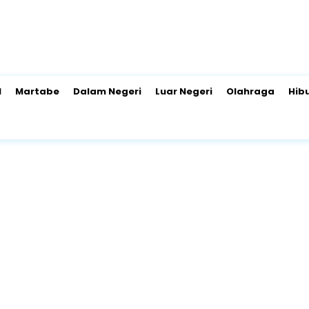
l
Martabe
Dalam Negeri
Luar Negeri
Olahraga
Hib