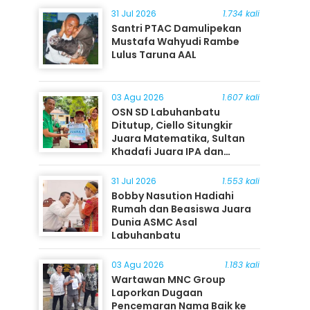
31 Jul 2026
1.734 kali
Santri PTAC Damulipekan
Mustafa Wahyudi Rambe
Lulus Taruna AAL
03 Agu 2026
1.607 kali
OSN SD Labuhanbatu
Ditutup, Ciello Situngkir
Juara Matematika, Sultan
Khadafi Juara IPA dan
Timothy Rangkuti Juara IPS
31 Jul 2026
1.553 kali
Bobby Nasution Hadiahi
Rumah dan Beasiswa Juara
Dunia ASMC Asal
Labuhanbatu
03 Agu 2026
1.183 kali
Wartawan MNC Group
Laporkan Dugaan
Pencemaran Nama Baik ke