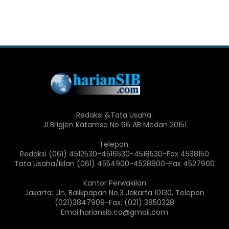
Redaksi &Tata Usaha:
Jl Brigjen Katamso No 66 AB Medan 20151
Telepon:
Redaksi (061) 4512530-4516530-4518530-Fax 4538150
Tata Usaha/Iklan (061) 4554900-4528900-Fax 4527900
Kantor Perwakilan
Jakarta: Jln. Balikpapan No.3 Jakarta 10130, Telepon
(021)3847909-Fax: (021) 3850328
Emai:hariansib.co@gmail.com