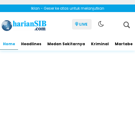
Iklan - Geser ke atas untuk melanjutkan
LIVE
Home
Headlines
Medan Sekitarnya
Kriminal
Martabe