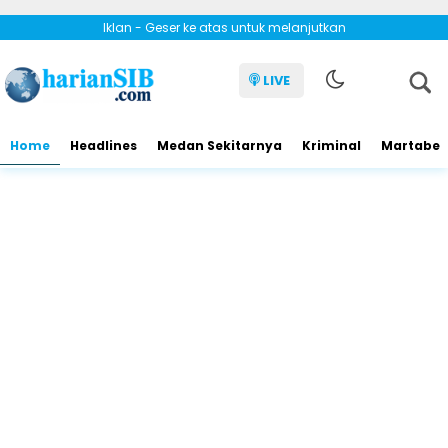
Iklan - Geser ke atas untuk melanjutkan
LIVE
Home
Headlines
Medan Sekitarnya
Kriminal
Martabe