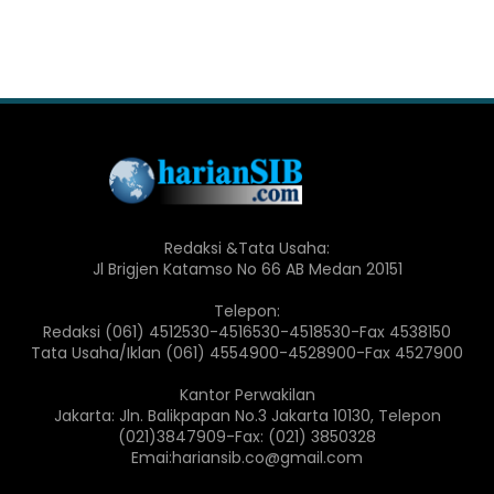
Redaksi &Tata Usaha:
Jl Brigjen Katamso No 66 AB Medan 20151
Telepon:
Redaksi (061) 4512530-4516530-4518530-Fax 4538150
Tata Usaha/Iklan (061) 4554900-4528900-Fax 4527900
Kantor Perwakilan
Jakarta: Jln. Balikpapan No.3 Jakarta 10130, Telepon
(021)3847909-Fax: (021) 3850328
Emai:hariansib.co@gmail.com