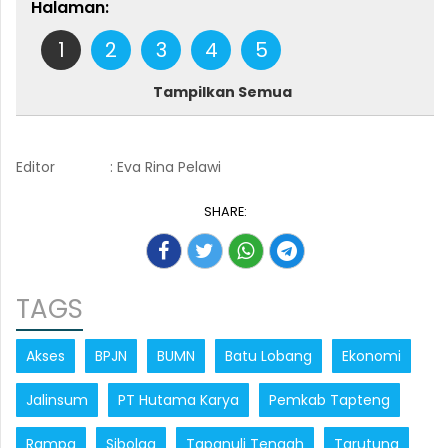
Halaman:
1
2
3
4
5
Tampilkan Semua
Editor
: Eva Rina Pelawi
SHARE:
TAGS
Akses
BPJN
BUMN
Batu Lobang
Ekonomi
Jalinsum
PT Hutama Karya
Pemkab Tapteng
Rampa
Sibolga
Tapanuli Tengah
Tarutung