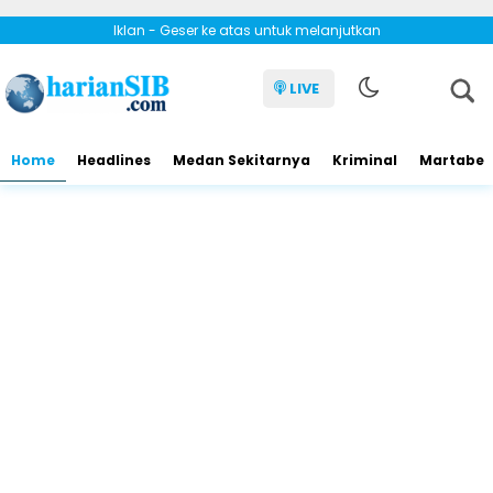
Iklan - Geser ke atas untuk melanjutkan
LIVE
Home
Headlines
Medan Sekitarnya
Kriminal
Martabe