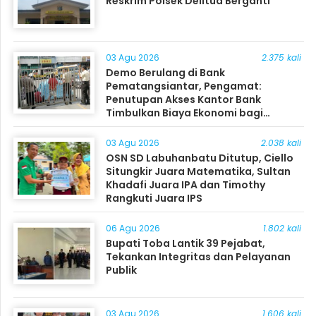
Reskrim Polsek Delitua Berganti
03 Agu 2026
2.375 kali
Demo Berulang di Bank
Pematangsiantar, Pengamat:
Penutupan Akses Kantor Bank
Timbulkan Biaya Ekonomi bagi
Masyarakat
03 Agu 2026
2.038 kali
OSN SD Labuhanbatu Ditutup, Ciello
Situngkir Juara Matematika, Sultan
Khadafi Juara IPA dan Timothy
Rangkuti Juara IPS
06 Agu 2026
1.802 kali
Bupati Toba Lantik 39 Pejabat,
Tekankan Integritas dan Pelayanan
Publik
03 Agu 2026
1.606 kali