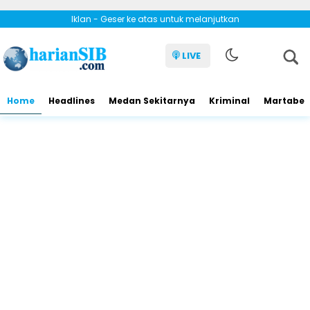
Iklan - Geser ke atas untuk melanjutkan
LIVE
Home
Headlines
Medan Sekitarnya
Kriminal
Martabe