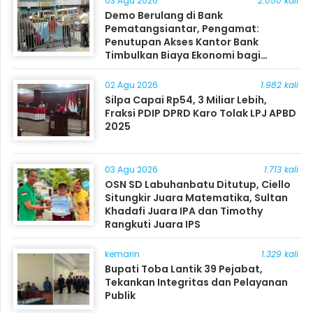
03 Agu 2026
2.050 kali
Demo Berulang di Bank
Pematangsiantar, Pengamat:
Penutupan Akses Kantor Bank
Timbulkan Biaya Ekonomi bagi
Masyarakat
02 Agu 2026
1.982 kali
Silpa Capai Rp54, 3 Miliar Lebih,
Fraksi PDIP DPRD Karo Tolak LPJ APBD
2025
03 Agu 2026
1.713 kali
OSN SD Labuhanbatu Ditutup, Ciello
Situngkir Juara Matematika, Sultan
Khadafi Juara IPA dan Timothy
Rangkuti Juara IPS
kemarin
1.329 kali
Bupati Toba Lantik 39 Pejabat,
Tekankan Integritas dan Pelayanan
Publik