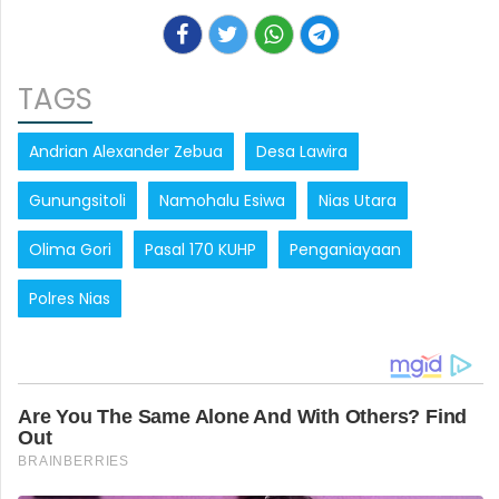
TAGS
Andrian Alexander Zebua
Desa Lawira
Gunungsitoli
Namohalu Esiwa
Nias Utara
Olima Gori
Pasal 170 KUHP
Penganiayaan
Polres Nias