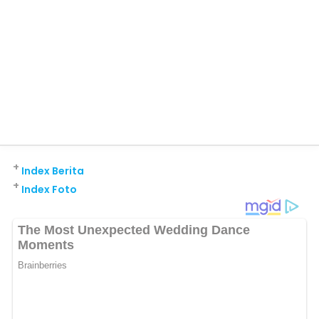
+
Index Berita
+
Index Foto