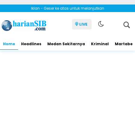
Iklan - Geser ke atas untuk melanjutkan
LIVE
Home
Headlines
Medan Sekitarnya
Kriminal
Martabe