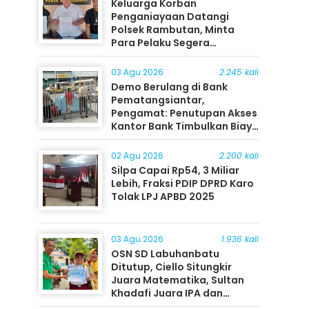
Keluarga Korban
Penganiayaan Datangi
Polsek Rambutan, Minta
Para Pelaku Segera
Ditangkap
03 Agu 2026
2.245 kali
Demo Berulang di Bank
Pematangsiantar,
Pengamat: Penutupan Akses
Kantor Bank Timbulkan Biaya
Ekonomi bagi Masyarakat
02 Agu 2026
2.200 kali
Silpa Capai Rp54, 3 Miliar
Lebih, Fraksi PDIP DPRD Karo
Tolak LPJ APBD 2025
03 Agu 2026
1.936 kali
OSN SD Labuhanbatu
Ditutup, Ciello Situngkir
Juara Matematika, Sultan
Khadafi Juara IPA dan
Timothy Rangkuti Juara IPS