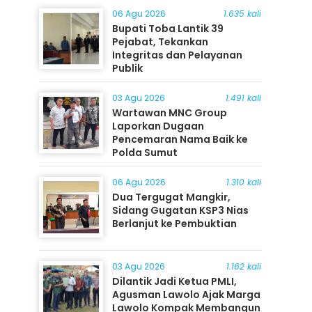
06 Agu 2026
1.635 kali
Bupati Toba Lantik 39
Pejabat, Tekankan
Integritas dan Pelayanan
Publik
03 Agu 2026
1.491 kali
Wartawan MNC Group
Laporkan Dugaan
Pencemaran Nama Baik ke
Polda Sumut
06 Agu 2026
1.310 kali
Dua Tergugat Mangkir,
Sidang Gugatan KSP3 Nias
Berlanjut ke Pembuktian
03 Agu 2026
1.162 kali
Dilantik Jadi Ketua PMLI,
Agusman Lawolo Ajak Marga
Lawolo Kompak Membangun