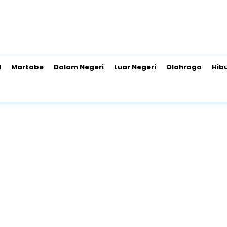
l
Martabe
Dalam Negeri
Luar Negeri
Olahraga
Hib