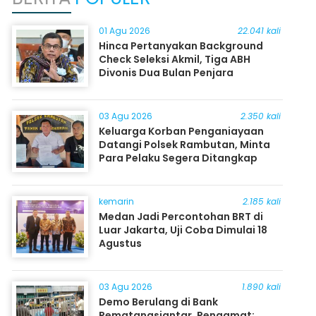
01 Agu 2026
22.041 kali
Hinca Pertanyakan Background
Check Seleksi Akmil, Tiga ABH
Divonis Dua Bulan Penjara
03 Agu 2026
2.350 kali
Keluarga Korban Penganiayaan
Datangi Polsek Rambutan, Minta
Para Pelaku Segera Ditangkap
kemarin
2.185 kali
Medan Jadi Percontohan BRT di
Luar Jakarta, Uji Coba Dimulai 18
Agustus
03 Agu 2026
1.890 kali
Demo Berulang di Bank
Pematangsiantar, Pengamat: