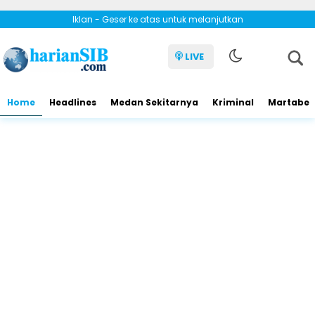
Iklan - Geser ke atas untuk melanjutkan
LIVE
Home
Headlines
Medan Sekitarnya
Kriminal
Martabe