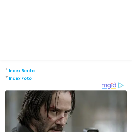
+
Index Berita
+
Index Foto