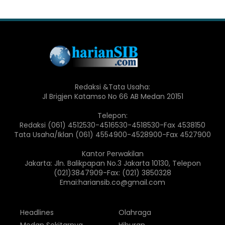
Redaksi &Tata Usaha:
Jl Brigjen Katamso No 66 AB Medan 20151
Telepon:
Redaksi (061) 4512530-4516530-4518530-Fax 4538150
Tata Usaha/Iklan (061) 4554900-4528900-Fax 4527900
Kantor Perwakilan
Jakarta: Jln. Balikpapan No.3 Jakarta 10130, Telepon
(021)3847909-Fax: (021) 3850328
Emai:hariansib.co@gmail.com
Headlines
Olahraga