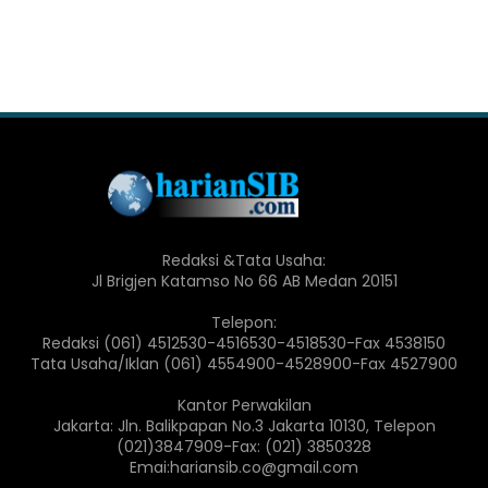
Redaksi &Tata Usaha:
Jl Brigjen Katamso No 66 AB Medan 20151
Telepon:
Redaksi (061) 4512530-4516530-4518530-Fax 4538150
Tata Usaha/Iklan (061) 4554900-4528900-Fax 4527900
Kantor Perwakilan
Jakarta: Jln. Balikpapan No.3 Jakarta 10130, Telepon
(021)3847909-Fax: (021) 3850328
Emai:hariansib.co@gmail.com