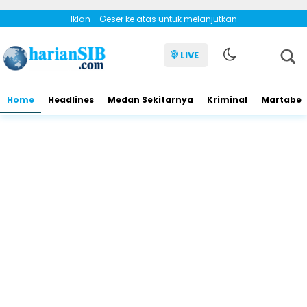
Iklan - Geser ke atas untuk melanjutkan
LIVE
Home
Headlines
Medan Sekitarnya
Kriminal
Martabe