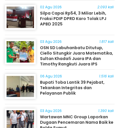
Masyarakat
02 Agu 2026
2.093 kali
Silpa Capai Rp54, 3 Miliar Lebih,
Fraksi PDIP DPRD Karo Tolak LPJ
APBD 2025
03 Agu 2026
1.817 kali
OSN SD Labuhanbatu Ditutup,
Ciello Situngkir Juara Matematika,
Sultan Khadafi Juara IPA dan
Timothy Rangkuti Juara IPS
06 Agu 2026
1.516 kali
Bupati Toba Lantik 39 Pejabat,
Tekankan Integritas dan
Pelayanan Publik
03 Agu 2026
1.390 kali
Wartawan MNC Group Laporkan
Dugaan Pencemaran Nama Baik ke
Polda Sumut