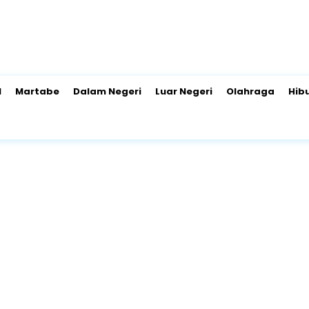
l
Martabe
Dalam Negeri
Luar Negeri
Olahraga
Hib