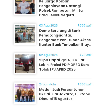
Keluarga Korban
Penganiayaan Datangi
Polsek Rambutan, Minta
Para Pelaku Segera
Ditangkap
03 Agu 2026
1.868 kali
Demo Berulang di Bank
Pematangsiantar,
Pengamat: Penutupan Akses
Kantor Bank Timbulkan Biaya
Ekonomi bagi Masyarakat
02 Agu 2026
1.711 kali
Silpa Capai Rp54, 3 Miliar
Lebih, Fraksi PDIP DPRD Karo
Tolak LPJ APBD 2025
24 jam lalu
1.668 kali
Medan Jadi Percontohan
BRT di Luar Jakarta, Uji Coba
Dimulai 18 Agustus