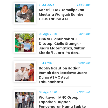
31 Jul 2026
1.569 kali
Santri PTAC Damulipekan
Mustafa Wahyudi Rambe
Lulus Taruna AAL
03 Agu 2026
1.429 kali
OSN SD Labuhanbatu
Ditutup, Ciello Situngkir
Juara Matematika, Sultan
Khadafi Juara IPA dan
Timothy Rangkuti Juara IPS
31 Jul 2026
1.392 kali
Bobby Nasution Hadiahi
Rumah dan Beasiswa Juara
Dunia ASMC Asal
Labuhanbatu
03 Agu 2026
1.066 kali
Wartawan MNC Group
Laporkan Dugaan
Pencemaran Nama Baik ke