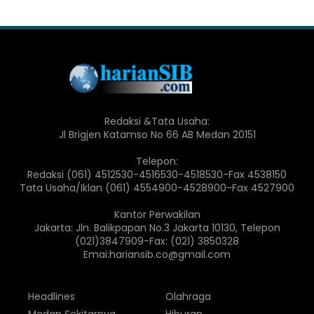
Redaksi &Tata Usaha:
Jl Brigjen Katamso No 66 AB Medan 20151
Telepon:
Redaksi (061) 4512530-4516530-4518530-Fax 4538150
Tata Usaha/Iklan (061) 4554900-4528900-Fax 4527900
Kantor Perwakilan
Jakarta: Jln. Balikpapan No.3 Jakarta 10130, Telepon
(021)3847909-Fax: (021) 3850328
Emai:hariansib.co@gmail.com
Headlines
Olahraga