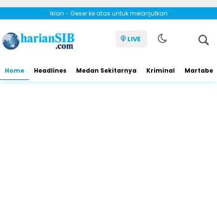
Iklan - Geser ke atas untuk melanjutkan
LIVE
Home
Headlines
Medan Sekitarnya
Kriminal
Martabe