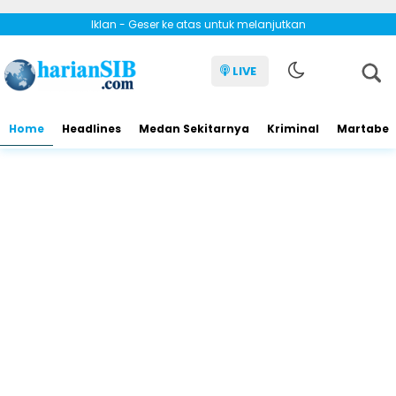
Iklan - Geser ke atas untuk melanjutkan
LIVE
Home
Headlines
Medan Sekitarnya
Kriminal
Martabe