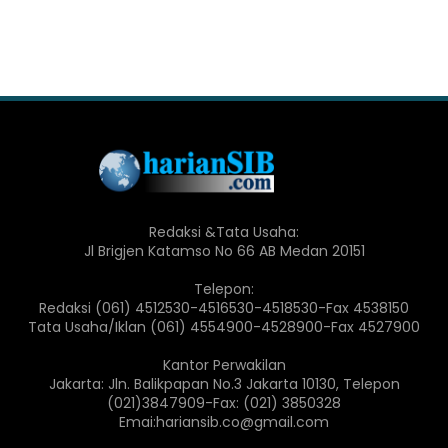
Redaksi &Tata Usaha:
Jl Brigjen Katamso No 66 AB Medan 20151
Telepon:
Redaksi (061) 4512530-4516530-4518530-Fax 4538150
Tata Usaha/Iklan (061) 4554900-4528900-Fax 4527900
Kantor Perwakilan
Jakarta: Jln. Balikpapan No.3 Jakarta 10130, Telepon
(021)3847909-Fax: (021) 3850328
Emai:hariansib.co@gmail.com