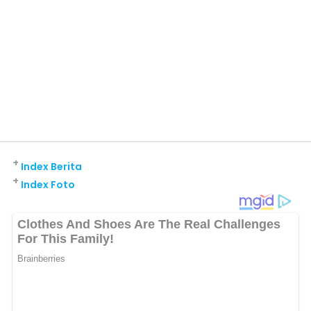
+
Index Berita
+
Index Foto