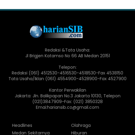
Redaksi &Tata Usaha:
Jl Brigjen Katamso No 66 AB Medan 20151
Telepon:
Redaksi (061) 4512530-4516530-4518530-Fax 4538150
Tata Usaha/Iklan (061) 4554900-4528900-Fax 4527900
Kantor Perwakilan
Jakarta: Jln. Balikpapan No.3 Jakarta 10130, Telepon
(021)3847909-Fax: (021) 3850328
Emai:hariansib.co@gmail.com
Headlines
Olahraga
Medan Sekitarnya
Hiburan