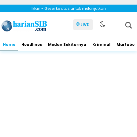
Iklan - Geser ke atas untuk melanjutkan
LIVE
Home
Headlines
Medan Sekitarnya
Kriminal
Martabe