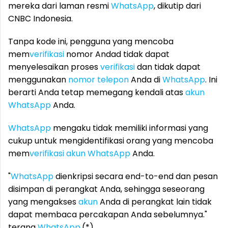
mereka dari laman resmi
WhatsApp
, dikutip dari
CNBC Indonesia.
Tanpa kode ini, pengguna yang mencoba
mem
verifikasi
nomor Andad tidak dapat
menyelesaikan proses
verifikasi
dan tidak dapat
menggunakan
nomor telepon
Anda di
WhatsApp
. Ini
berarti Anda tetap memegang kendali atas
akun
WhatsApp
Anda.
WhatsApp
mengaku tidak memiliki informasi yang
cukup untuk mengidentifikasi orang yang mencoba
mem
verifikasi
akun
WhatsApp
Anda.
"
WhatsApp
dienkripsi secara end-to-end dan pesan
disimpan di perangkat Anda, sehingga seseorang
yang mengakses
akun
Anda di perangkat lain tidak
dapat membaca percakapan Anda sebelumnya."
terang
WhatsApp
.(*)