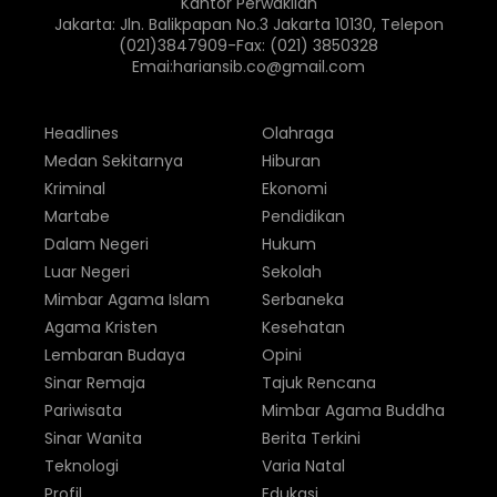
Kantor Perwakilan
Jakarta: Jln. Balikpapan No.3 Jakarta 10130, Telepon
(021)3847909-Fax: (021) 3850328
Emai:hariansib.co@gmail.com
Headlines
Olahraga
Medan Sekitarnya
Hiburan
Kriminal
Ekonomi
Martabe
Pendidikan
Dalam Negeri
Hukum
Luar Negeri
Sekolah
Mimbar Agama Islam
Serbaneka
Agama Kristen
Kesehatan
Lembaran Budaya
Opini
Sinar Remaja
Tajuk Rencana
Pariwisata
Mimbar Agama Buddha
Sinar Wanita
Berita Terkini
Teknologi
Varia Natal
Profil
Edukasi