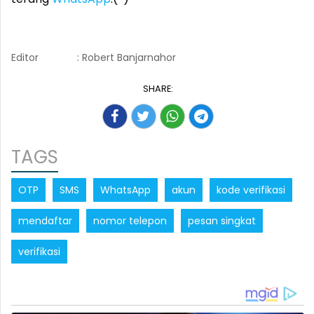
Editor
: Robert Banjarnahor
SHARE:
TAGS
OTP
SMS
WhatsApp
akun
kode verifikasi
mendaftar
nomor telepon
pesan singkat
verifikasi