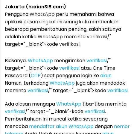
Jakarta (harianSIB.com)
Pengguna
WhatsApp
perlu memahami bahwa
aplikasi
pesan singkat
ini sering kali memberikan
beberapa pemberitahuan penting, salah satunya
adalah ketika
WhatsApp
meminta
verifikasi
/"
target="_blank">kode
verifikasi
.
Biasanya,
WhatsApp
mengirimkan
verifikasi
/"
target="_blank">kode
verifikasi
atau One Time
Password (
OTP
) saat pengguna login ke
akun
.
Namun, terkadang
WhatsApp
juga akan mendadak
meminta
verifikasi
/" target="_blank">kode
verifikasi
.
Ada alasan mengapa
WhatsApp
tiba-tiba meminta
verifikasi
/" target="_blank">kode
verifikasi
.
Pemberitahuan ini muncul ketika seseorang
mencoba
mendaftar
akun
WhatsApp
dengan
nomor
telepon
Anda. Untuk menjaga keamanan
akun
,