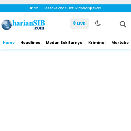
Iklan - Geser ke atas untuk melanjutkan
LIVE
Home
Headlines
Medan Sekitarnya
Kriminal
Martabe