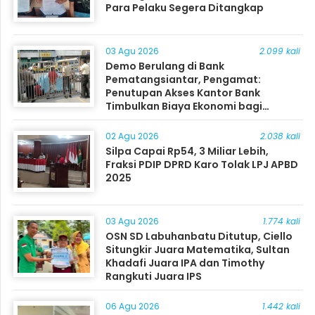
Para Pelaku Segera Ditangkap
03 Agu 2026
2.099 kali
Demo Berulang di Bank
Pematangsiantar, Pengamat:
Penutupan Akses Kantor Bank
Timbulkan Biaya Ekonomi bagi
Masyarakat
02 Agu 2026
2.038 kali
Silpa Capai Rp54, 3 Miliar Lebih,
Fraksi PDIP DPRD Karo Tolak LPJ APBD
2025
03 Agu 2026
1.774 kali
OSN SD Labuhanbatu Ditutup, Ciello
Situngkir Juara Matematika, Sultan
Khadafi Juara IPA dan Timothy
Rangkuti Juara IPS
06 Agu 2026
1.442 kali