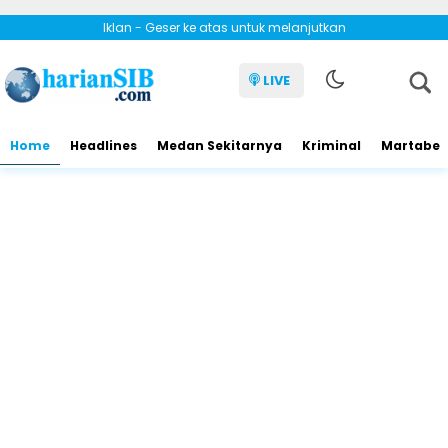
Iklan - Geser ke atas untuk melanjutkan
LIVE
Home
Headlines
Medan Sekitarnya
Kriminal
Martabe