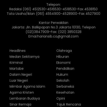
Telepon:
Redaksi (061) 4512530-4516530-4518530-Fax 4538150
Tata Usaha/Iklan (061) 4554900-4528900-Fax 4527900
Kantor Perwakilan
Jakarta: Jln. Balikpapan No.3 Jakarta 10130, Telepon
(021)3847909-Fax: (021) 3850328
Emai:hariansib.co@gmail.com
Headlines
Olahraga
Medan Sekitarnya
Hiburan
Kriminal
Ekonomi
Martabe
Pendidikan
Dalam Negeri
Hukum
Luar Negeri
Sekolah
Mimbar Agama Islam
Serbaneka
Agama Kristen
Kesehatan
Lembaran Budaya
Opini
Sinar Remaja
Tajuk Rencana