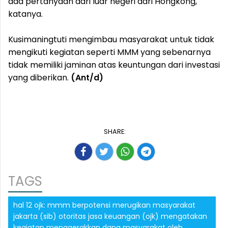
ada pertanyaan dari luar negeri dari Hongkong,"
katanya.
Kusimaningtuti mengimbau masyarakat untuk tidak
mengikuti kegiatan seperti MMM yang sebenarnya
tidak memiliki jaminan atas keuntungan dari investasi
yang diberikan.
(Ant/d)
SHARE:
TAGS
hal 12 ojk: mmm berpotensi merugikan masyarakat
jakarta (sib) otoritas jasa keuangan (ojk) mengatakan
kegiatan menggerakkan dana masyarakat oleh