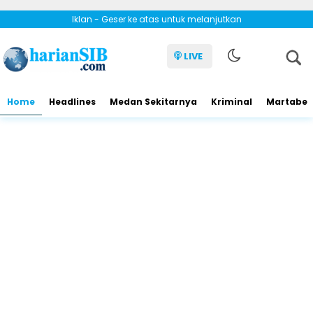
Iklan - Geser ke atas untuk melanjutkan
LIVE
Home
Headlines
Medan Sekitarnya
Kriminal
Martabe