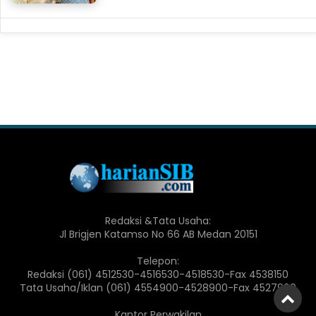
Redaksi &Tata Usaha:
Jl Brigjen Katamso No 66 AB Medan 20151
Telepon:
Redaksi (061) 4512530-4516530-4518530-Fax 4538150
Tata Usaha/Iklan (061) 4554900-4528900-Fax 4527900
Kantor Perwakilan