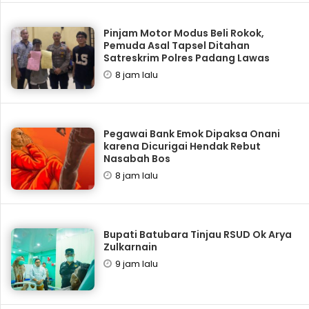
Pinjam Motor Modus Beli Rokok,
Pemuda Asal Tapsel Ditahan
Satreskrim Polres Padang Lawas
8 jam lalu
Pegawai Bank Emok Dipaksa Onani
karena Dicurigai Hendak Rebut
Nasabah Bos
8 jam lalu
Bupati Batubara Tinjau RSUD Ok Arya
Zulkarnain
9 jam lalu