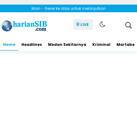
Iklan - Geser ke atas untuk melanjutkan
LIVE
Home
Headlines
Medan Sekitarnya
Kriminal
Martabe