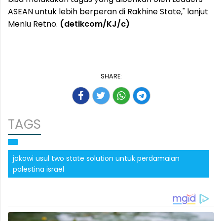
ASEAN untuk lebih berperan di Rakhine State," lanjut
Menlu Retno.
(detikcom/KJ/c)
SHARE:
TAGS
jokowi usul two state solution untuk perdamaian
palestina israel