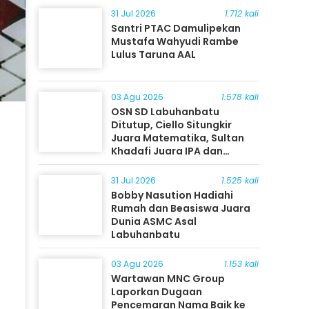
31 Jul 2026
1.712 kali
Santri PTAC Damulipekan
Mustafa Wahyudi Rambe
Lulus Taruna AAL
03 Agu 2026
1.578 kali
OSN SD Labuhanbatu
Ditutup, Ciello Situngkir
Juara Matematika, Sultan
Khadafi Juara IPA dan
Timothy Rangkuti Juara IPS
31 Jul 2026
1.525 kali
Bobby Nasution Hadiahi
Rumah dan Beasiswa Juara
Dunia ASMC Asal
Labuhanbatu
03 Agu 2026
1.153 kali
Wartawan MNC Group
Laporkan Dugaan
Pencemaran Nama Baik ke