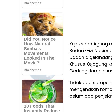
Kejaksaan Agung 
Badan Gizi Nasiona
Dadan digelandang
Khusus Kejagung k
Gedung Jampidsus 
Tidak ada satupun
mengenakan rompi b
belum ada penjela