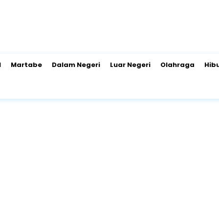
l
Martabe
Dalam Negeri
Luar Negeri
Olahraga
Hib