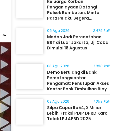
Keluarga Korban
Penganiayaan Datangi
Polsek Rambutan, Minta
Para Pelaku Segera
Ditangkap
05 Agu 2026
2.476 kali
view
Medan Jadi Percontohan
BRT di Luar Jakarta, Uji Coba
Dimulai 18 Agustus
03 Agu 2026
1.950 kali
Demo Berulang di Bank
Pematangsiantar,
Pengamat: Penutupan Akses
Kantor Bank Timbulkan Biaya
Ekonomi bagi Masyarakat
02 Agu 2026
1.859 kali
Silpa Capai Rp54, 3 Miliar
Lebih, Fraksi PDIP DPRD Karo
Tolak LPJ APBD 2025