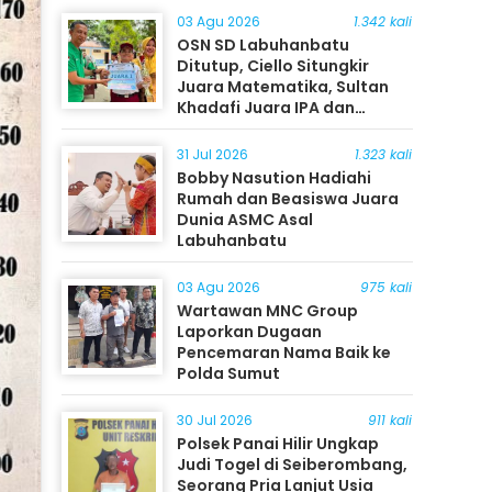
03 Agu 2026
1.342 kali
OSN SD Labuhanbatu
Ditutup, Ciello Situngkir
Juara Matematika, Sultan
Khadafi Juara IPA dan
Timothy Rangkuti Juara IPS
31 Jul 2026
1.323 kali
Bobby Nasution Hadiahi
Rumah dan Beasiswa Juara
Dunia ASMC Asal
Labuhanbatu
03 Agu 2026
975 kali
Wartawan MNC Group
Laporkan Dugaan
Pencemaran Nama Baik ke
Polda Sumut
30 Jul 2026
911 kali
Polsek Panai Hilir Ungkap
Judi Togel di Seiberombang,
Seorang Pria Lanjut Usia