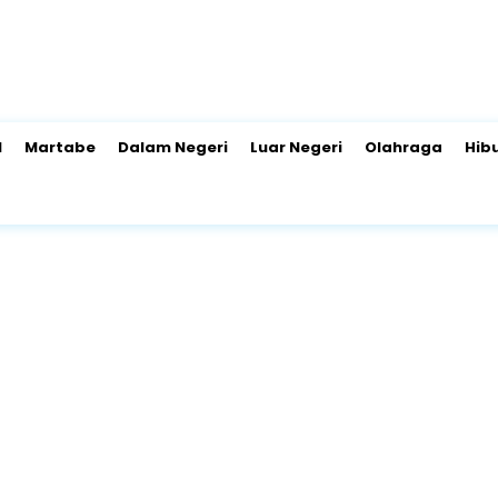
l
Martabe
Dalam Negeri
Luar Negeri
Olahraga
Hib