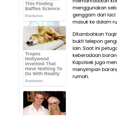
memanfaatkan kon
menggunakan seba
genggam dari laci 
masuk ke dalam ru
Ditambahkan Yaqi
bukti telepon gen
lain. Saat ini pe
keberadaan barang
Kapolsek juga men
menyimpan barang 
rumah.