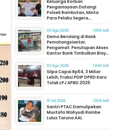
Keluarga Korban
Penganiayaan Datangi
Polsek Rambutan, Minta
Para Pelaku Segera
Ditangkap
03 Agu 2026
1.800 kali
view
Demo Berulang di Bank
Pematangsiantar,
Pengamat: Penutupan Akses
Kantor Bank Timbulkan Biaya
Ekonomi bagi Masyarakat
02 Agu 2026
1.640 kali
Silpa Capai Rp54, 3 Miliar
Lebih, Fraksi PDIP DPRD Karo
Tolak LPJ APBD 2025
31 Jul 2026
1.506 kali
Santri PTAC Damulipekan
Mustafa Wahyudi Rambe
Lulus Taruna AAL