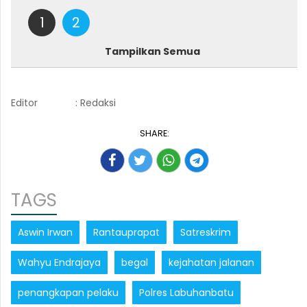
1
2
Tampilkan Semua
Editor
: Redaksi
SHARE:
TAGS
Aswin Irwan
Rantauprapat
Satreskrim
Wahyu Endrajaya
begal
kejahatan jalanan
penangkapan pelaku
Polres Labuhanbatu