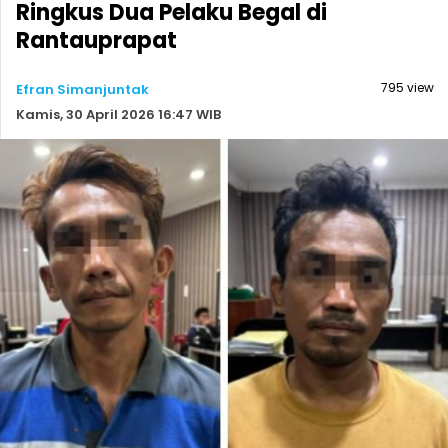
Ringkus Dua Pelaku Begal di
Rantauprapat
795 view
Efran Simanjuntak
Kamis, 30 April 2026 16:47 WIB