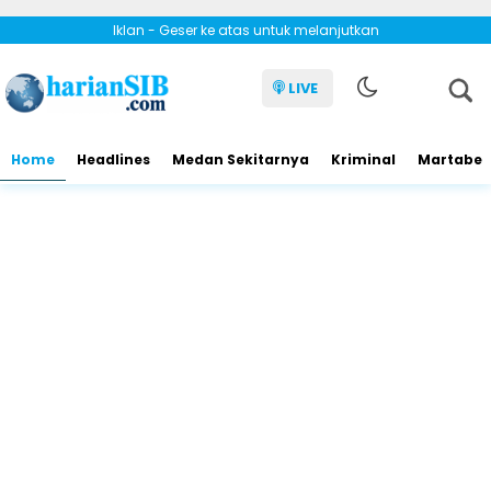
Iklan - Geser ke atas untuk melanjutkan
LIVE
Home
Headlines
Medan Sekitarnya
Kriminal
Martabe