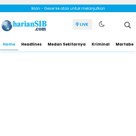
Iklan - Geser ke atas untuk melanjutkan
LIVE
Home
Headlines
Medan Sekitarnya
Kriminal
Martabe