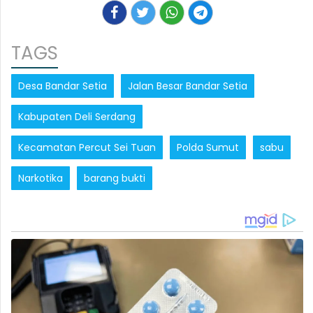
TAGS
Desa Bandar Setia
Jalan Besar Bandar Setia
Kabupaten Deli Serdang
Kecamatan Percut Sei Tuan
Polda Sumut
sabu
Narkotika
barang bukti