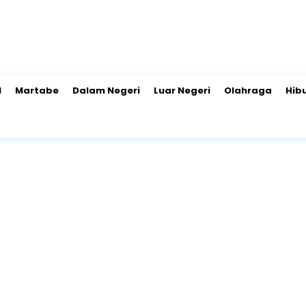
l
Martabe
Dalam Negeri
Luar Negeri
Olahraga
Hib