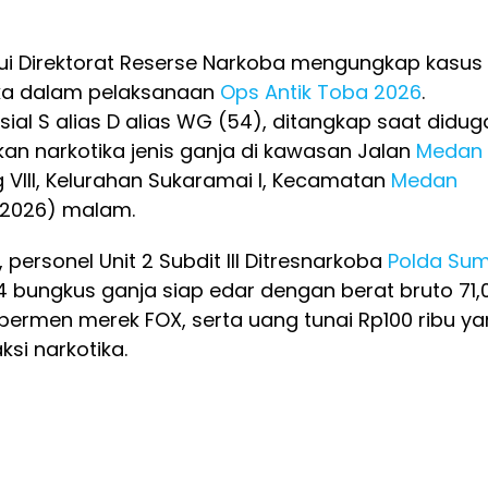
ui Direktorat Reserse Narkoba mengungkap kasus
ka dalam pelaksanaan
Ops Antik Toba 2026
.
sial S alias D alias WG (54), ditangkap saat didug
n narkotika jenis ganja di kawasan Jalan
Medan
 VIII, Kelurahan Sukaramai I, Kecamatan
Medan
/2026) malam.
 personel Unit 2 Subdit III Ditresnarkoba
Polda Sum
4 bungkus ganja siap edar dengan berat bruto 71,
permen merek FOX, serta uang tunai Rp100 ribu y
ksi narkotika.