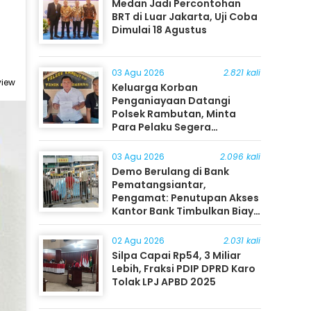
Medan Jadi Percontohan
BRT di Luar Jakarta, Uji Coba
Dimulai 18 Agustus
03 Agu 2026
2.821 kali
view
Keluarga Korban
Penganiayaan Datangi
Polsek Rambutan, Minta
Para Pelaku Segera
Ditangkap
03 Agu 2026
2.096 kali
Demo Berulang di Bank
Pematangsiantar,
Pengamat: Penutupan Akses
Kantor Bank Timbulkan Biaya
Ekonomi bagi Masyarakat
02 Agu 2026
2.031 kali
Silpa Capai Rp54, 3 Miliar
Lebih, Fraksi PDIP DPRD Karo
Tolak LPJ APBD 2025