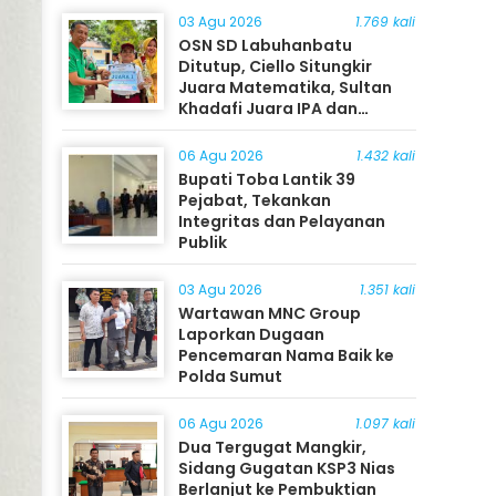
03 Agu 2026
1.769 kali
OSN SD Labuhanbatu
Ditutup, Ciello Situngkir
Juara Matematika, Sultan
Khadafi Juara IPA dan
Timothy Rangkuti Juara IPS
06 Agu 2026
1.432 kali
Bupati Toba Lantik 39
Pejabat, Tekankan
Integritas dan Pelayanan
Publik
03 Agu 2026
1.351 kali
Wartawan MNC Group
Laporkan Dugaan
Pencemaran Nama Baik ke
Polda Sumut
06 Agu 2026
1.097 kali
Dua Tergugat Mangkir,
Sidang Gugatan KSP3 Nias
Berlanjut ke Pembuktian