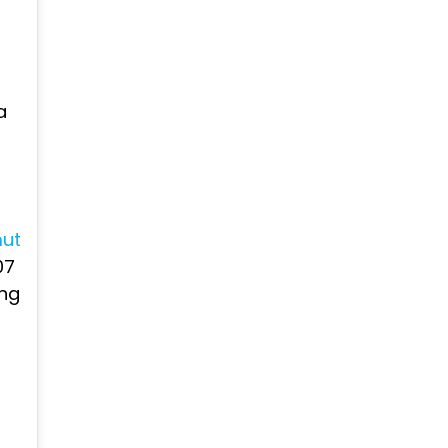
a
ut
07
ang