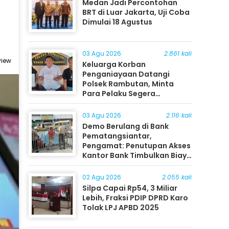
Medan Jadi Percontohan
BRT di Luar Jakarta, Uji Coba
Dimulai 18 Agustus
03 Agu 2026
2.861 kali
view
Keluarga Korban
Penganiayaan Datangi
Polsek Rambutan, Minta
Para Pelaku Segera
Ditangkap
03 Agu 2026
2.116 kali
Demo Berulang di Bank
Pematangsiantar,
Pengamat: Penutupan Akses
Kantor Bank Timbulkan Biaya
Ekonomi bagi Masyarakat
02 Agu 2026
2.055 kali
Silpa Capai Rp54, 3 Miliar
Lebih, Fraksi PDIP DPRD Karo
Tolak LPJ APBD 2025