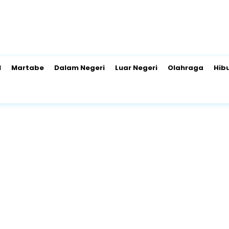
l
Martabe
Dalam Negeri
Luar Negeri
Olahraga
Hib