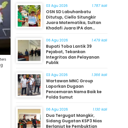
03 Agu 2026
1.787 kali
OSN SD Labuhanbatu
Ditutup, Ciello Situngkir
Juara Matematika, Sultan
Khadafi Juara IPA dan
Timothy Rangkuti Juara IPS
06 Agu 2026
1.479 kali
Bupati Toba Lantik 39
Pejabat, Tekankan
Integritas dan Pelayanan
ters
Publik
ng
03 Agu 2026
1.366 kali
Wartawan MNC Group
Laporkan Dugaan
Pencemaran Nama Baik ke
Polda Sumut
06 Agu 2026
1.130 kali
Dua Tergugat Mangkir,
Sidang Gugatan KSP3 Nias
Berlanjut ke Pembuktian