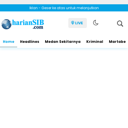
Iklan - Geser ke atas untuk melanjutkan
LIVE
Home
Headlines
Medan Sekitarnya
Kriminal
Martabe