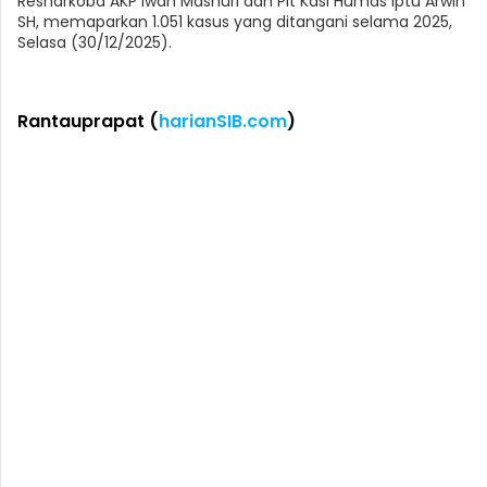
Resnarkoba AKP Iwan Mashuri dan Plt Kasi Humas Iptu Arwin
SH, memaparkan 1.051 kasus yang ditangani selama 2025,
Selasa (30/12/2025).
Rantauprapat (
harianSIB.com
)