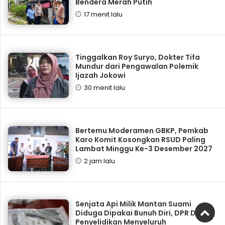
Bendera Merah Putih
17 menit lalu
Tinggalkan Roy Suryo, Dokter Tifa
Mundur dari Pengawalan Polemik
Ijazah Jokowi
30 menit lalu
Bertemu Moderamen GBKP, Pemkab
Karo Komit Kosongkan RSUD Paling
Lambat Minggu Ke-3 Desember 2027
2 jam lalu
Senjata Api Milik Mantan Suami
Diduga Dipakai Bunuh Diri, DPR Desak
Penyelidikan Menyeluruh