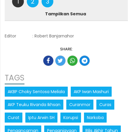
1
2
3
Tampilkan Semua
Editor
: Robert Banjarnahor
SHARE:
TAGS
AKBP Choky Sentosa Meliala
AKP Iwan Mashuri
AKP Teuku Rivanda Ikhsan
Curanmor
Curas
Curat
Iptu Arwin SH
Korupsi
Narkoba
Pengancaman
Penganiayaan
Rilis Akhir Tahun