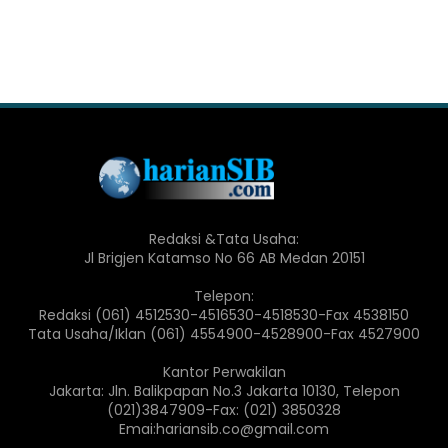
Redaksi &Tata Usaha:
Jl Brigjen Katamso No 66 AB Medan 20151
Telepon:
Redaksi (061) 4512530-4516530-4518530-Fax 4538150
Tata Usaha/Iklan (061) 4554900-4528900-Fax 4527900
Kantor Perwakilan
Jakarta: Jln. Balikpapan No.3 Jakarta 10130, Telepon
(021)3847909-Fax: (021) 3850328
Emai:hariansib.co@gmail.com