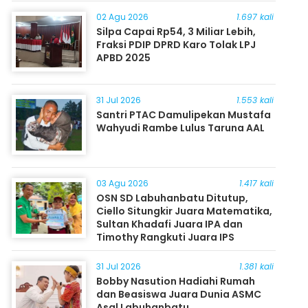
Masyarakat
02 Agu 2026
1.697 kali
Silpa Capai Rp54, 3 Miliar Lebih,
Fraksi PDIP DPRD Karo Tolak LPJ
APBD 2025
31 Jul 2026
1.553 kali
Santri PTAC Damulipekan Mustafa
Wahyudi Rambe Lulus Taruna AAL
03 Agu 2026
1.417 kali
OSN SD Labuhanbatu Ditutup,
Ciello Situngkir Juara Matematika,
Sultan Khadafi Juara IPA dan
Timothy Rangkuti Juara IPS
31 Jul 2026
1.381 kali
Bobby Nasution Hadiahi Rumah
dan Beasiswa Juara Dunia ASMC
Asal Labuhanbatu