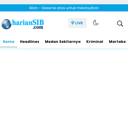
Iklan - Geser ke atas untuk melanjutkan
LIVE
Home
Headlines
Medan Sekitarnya
Kriminal
Martabe