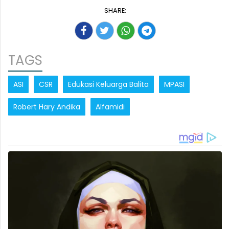
SHARE:
TAGS
ASI
CSR
Edukasi Keluarga Balita
MPASI
Robert Hary Andika
Alfamidi