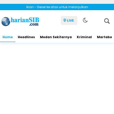
Iklan - Geser ke atas untuk melanjutkan
LIVE
Home
Headlines
Medan Sekitarnya
Kriminal
Martabe