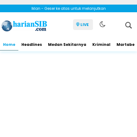
Iklan - Geser ke atas untuk melanjutkan
LIVE
Home
Headlines
Medan Sekitarnya
Kriminal
Martabe