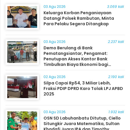
03 Agu 2026
3.069 kali
Keluarga Korban Penganiayaan
Datangi Polsek Rambutan, Minta
Para Pelaku Segera Ditangkap
03 Agu 2026
2.237 kali
Demo Berulang di Bank
Pematangsiantar, Pengamat:
Penutupan Akses Kantor Bank
Timbulkan Biaya Ekonomi bagi
Masyarakat
02 Agu 2026
2.190 kali
Silpa Capai Rp54, 3 Miliar Lebih,
Fraksi PDIP DPRD Karo Tolak LPJ APBD
2025
03 Agu 2026
1.932 kali
OSN SD Labuhanbatu Ditutup, Ciello
Situngkir Juara Matematika, Sultan
Khadafi Juara IPA dan Timothy