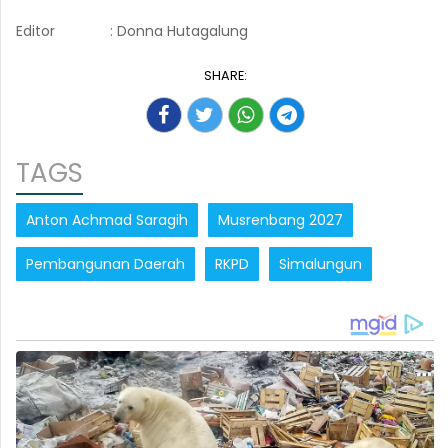
Editor
: Donna Hutagalung
SHARE:
TAGS
Anton Achmad Saragih
Musrenbang 2027
Pembangunan Daerah
RKPD
Simalungun