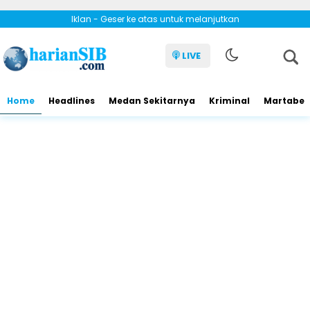
Iklan - Geser ke atas untuk melanjutkan
LIVE
Home
Headlines
Medan Sekitarnya
Kriminal
Martabe