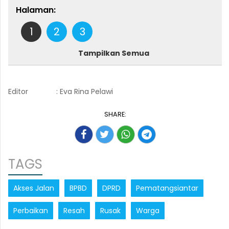
Halaman:
1
2
3
Tampilkan Semua
Editor
: Eva Rina Pelawi
SHARE:
TAGS
Akses Jalan
BPBD
DPRD
Pematangsiantar
Perbaikan
Resah
Rusak
Warga