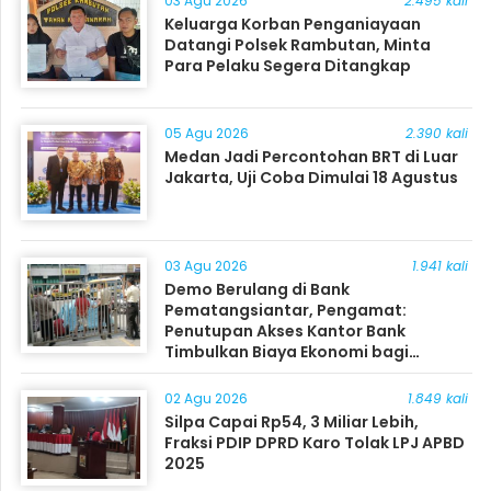
03 Agu 2026
2.495 kali
Keluarga Korban Penganiayaan
Datangi Polsek Rambutan, Minta
Para Pelaku Segera Ditangkap
05 Agu 2026
2.390 kali
Medan Jadi Percontohan BRT di Luar
Jakarta, Uji Coba Dimulai 18 Agustus
03 Agu 2026
1.941 kali
Demo Berulang di Bank
Pematangsiantar, Pengamat:
Penutupan Akses Kantor Bank
Timbulkan Biaya Ekonomi bagi
Masyarakat
02 Agu 2026
1.849 kali
Silpa Capai Rp54, 3 Miliar Lebih,
Fraksi PDIP DPRD Karo Tolak LPJ APBD
2025