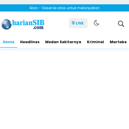
Iklan - Geser ke atas untuk melanjutkan
LIVE
Home
Headlines
Medan Sekitarnya
Kriminal
Martabe