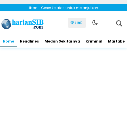
Iklan - Geser ke atas untuk melanjutkan
LIVE
Home
Headlines
Medan Sekitarnya
Kriminal
Martabe