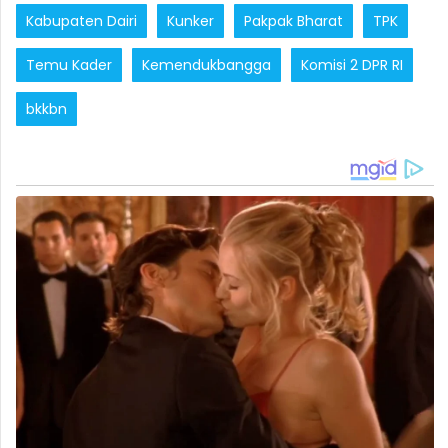
Kabupaten Dairi
Kunker
Pakpak Bharat
TPK
Temu Kader
Kemendukbangga
Komisi 2 DPR RI
bkkbn