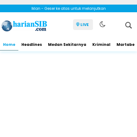
Iklan - Geser ke atas untuk melanjutkan
LIVE
Home
Headlines
Medan Sekitarnya
Kriminal
Martabe