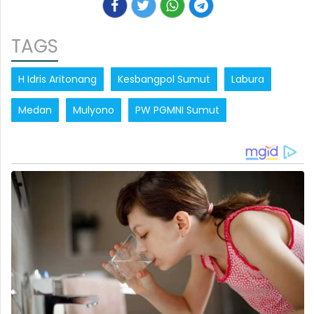
TAGS
H Idris Aritonang
Kesbangpol Sumut
Labura
Medan
Mulyono
PW PGMNI Sumut