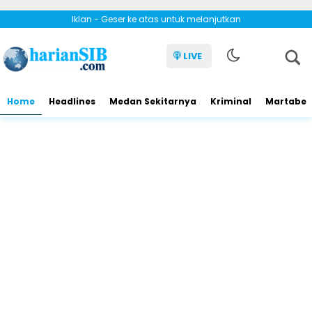
Iklan - Geser ke atas untuk melanjutkan
LIVE
Home
Headlines
Medan Sekitarnya
Kriminal
Martabe