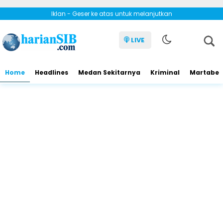
Iklan - Geser ke atas untuk melanjutkan
LIVE
Home
Headlines
Medan Sekitarnya
Kriminal
Martabe