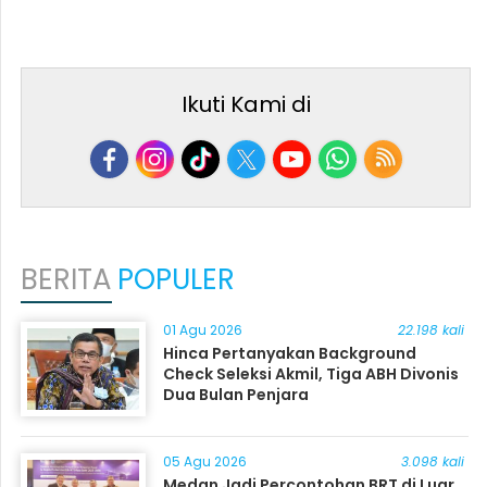
Ikuti Kami di
BERITA
POPULER
01 Agu 2026
22.198 kali
Hinca Pertanyakan Background
Check Seleksi Akmil, Tiga ABH Divonis
Dua Bulan Penjara
05 Agu 2026
3.098 kali
Medan Jadi Percontohan BRT di Luar