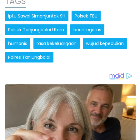
TAGS
Iptu Sawal Simanjuntak SH
Polsek TBU
Polsek Tanjungbalai Utara
berintegritas
humanis
rasa kekeluargaan
wujud kepedulian
Polres Tanjungbalai